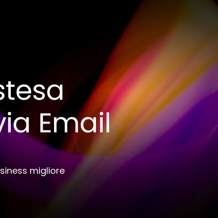
stesa
ia Email
usiness migliore