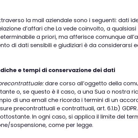
raverso la mail aziendale sono i seguenti: dati ident
relazione d’affari che La vede coinvolto, a qualsias
ndeterminabile a priori, ma afferisce comunque all’a
o di dati sensibili e giudiziari è da considerarsi 
ridiche e tempi di conservazione dei dati
precontrattuale:
dare corso all’oggetto della comu
nte o, se questo è il caso, a una Sua o nostra rich
empio di una email che ricorda i termini di un acc
ure precontrattuali e contrattuali, art. 6.1.b) GDPR.
stante. In ogni caso, si applica il limite del termi
uzione/sospensione, come per legge.