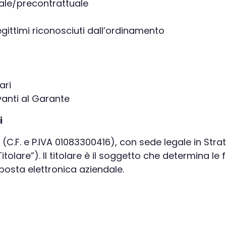
uale/precontrattuale
legittimi riconosciuti dall’ordinamento
ari
avanti al Garante
i
, (C.F. e P.IVA 01083300416), con sede legale in Strat
Titolare”). Il titolare è il soggetto che determina le
 posta elettronica aziendale.