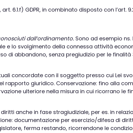
o, art. 6.1.f) GDPR, in combinato disposto con l’art. 
riconosciuti dall’ordinamento.
Sono ad esempio ns. le
iale e lo svolgimento della connessa attività econo
so di abbandono, senza pregiudizio per le finalità 3
ttuali concordate con il soggetto presso cui Lei svo
el rapporto giuridico. Conservazione: fino alla com
zione ulteriore nella misura in cui ricorrano le final
diritti anche in fase stragiudiziale, per es. in rel
one: documentazione per esercizio/difesa di diritt
islatore, ferma restando, ricorrendone le condizion